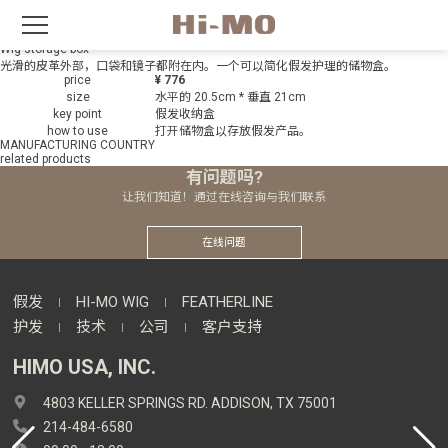
Product Info
Product Gallery
view
Wig storage box
光滑的皮革外部，口袋和镜子都附在内。一个可以简化假发护理的储物盒。
price
¥ 776
size
水平的 20.5cm * 垂直 21cm
key point
假发收纳盒
how to use
打开储物盒以存放假发产品。
MANUFACTURING COUNTRY
related products
有问题吗?
让我们知道！通过在线咨询与我们联系
在线问题
假发
HI-MO WIG
FEATHERLINE
护发
技术
公司
客户支持
HIMO USA, INC.
4803 KELLER SPRINGS RD. ADDISON, TX 75001
214-484-6580